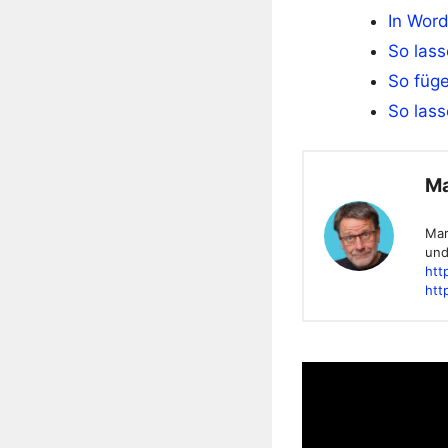
In Word
So lass
So füge
So lass
Ma
Mar
und
htt
htt