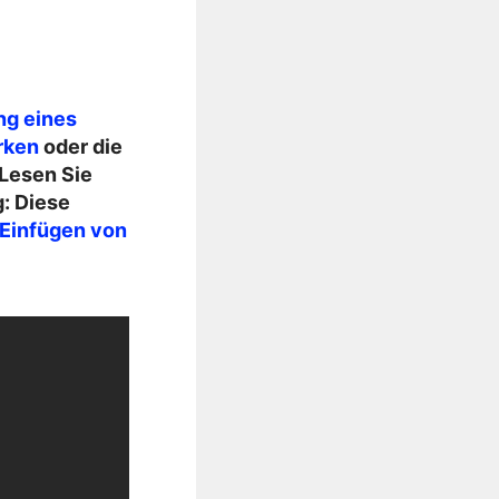
ng eines
rken
oder die
 Lesen Sie
g: Diese
Einfügen von