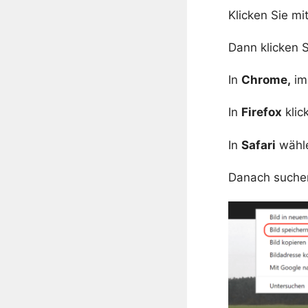
Klicken Sie mi
Dann klicken 
In
Chrome,
im
In
Firefox
klic
In
Safari
wähl
Danach suchen 