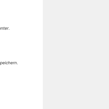
unter
.
peichern
.