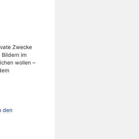
rivate Zwecke
 Bildern im
lichen wollen –
 dem
n den