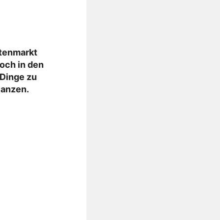
rtenmarkt
och in den
 Dinge zu
lanzen
.