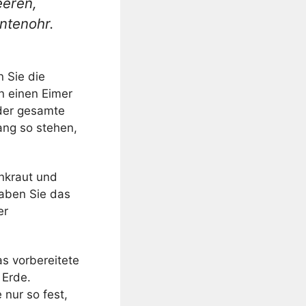
eeren,
ntenohr.
n Sie die
n einen Eimer
 der gesamte
ang so stehen,
Unkraut und
raben Sie das
er
as vorbereitete
 Erde.
nur so fest,