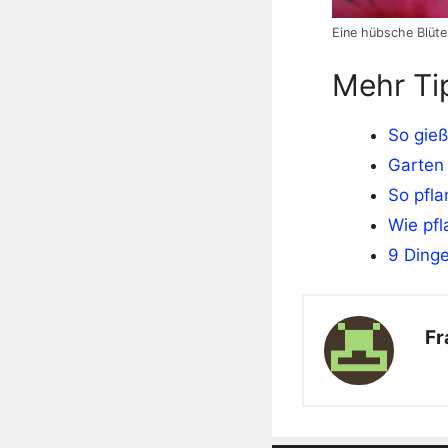
Eine hübsche Blüt
Mehr Ti
So gieß
Garten 
So pfla
Wie pfl
9 Dinge
Fr