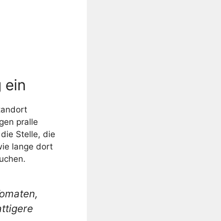
 ein
tandort
gen pralle
ie Stelle, die
ie lange dort
suchen.
Tomaten,
ttigere