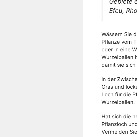
Gebiete e
Efeu, Rh
Wässern Sie di
Pflanze vom To
oder in eine 
Wurzelballen b
damit sie sic
In der Zwisch
Gras und lock
Loch für die P
Wurzelballen.
Hat sich die n
Pflanzloch un
Vermeiden Sie