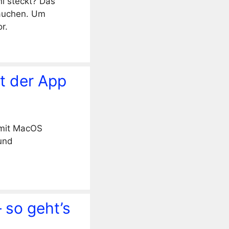
ni steckt? Das
rauchen. Um
r.
t der App
 mit MacOS
 und
 so geht’s