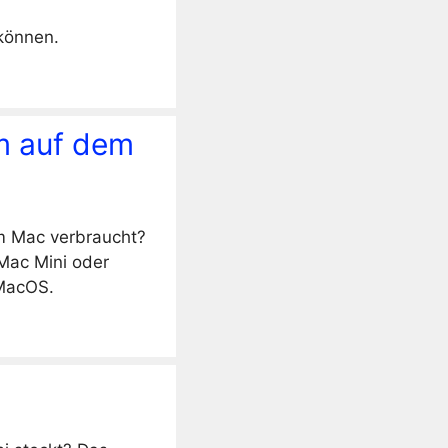
können.
mm auf dem
m Mac verbraucht?
 Mac Mini oder
MacOS.