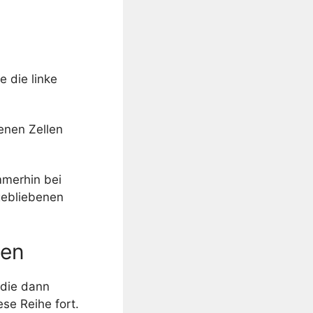
 die linke
renen Zellen
mmerhin bei
gebliebenen
hen
 die dann
se Reihe fort.