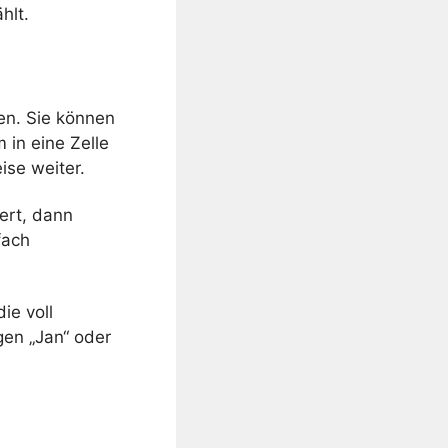
hlt.
en. Sie können
in eine Zelle
ise weiter.
ert, dann
fach
ie voll
en „Jan“ oder