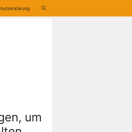
hutzerklärung
ügen, um
lten