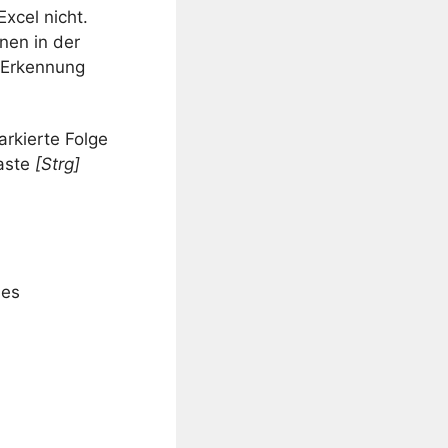
xcel nicht.
en in der
 Erkennung
arkierte Folge
Taste
[Strg]
n
nes