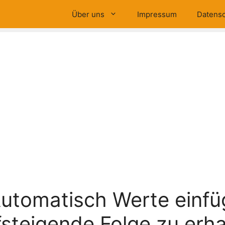
Über uns
Impressum
Datensc
Automatisch Werte einf
fsteigende Folge zu erha