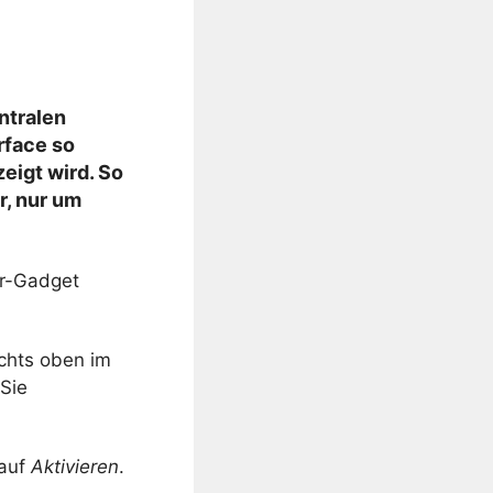
ntralen
rface so
eigt wird. So
r, nur um
er-Gadget
chts oben im
 Sie
 auf
Aktivieren
.