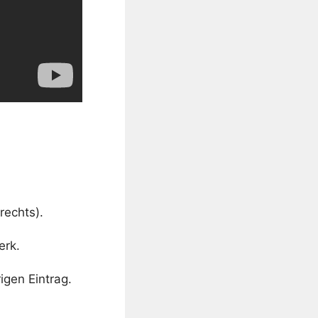
rechts).
erk.
igen Eintrag.