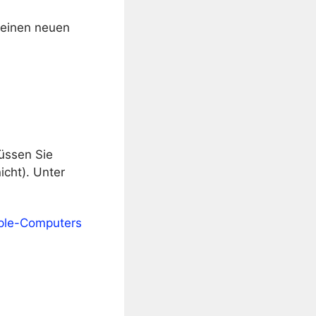
t einen neuen
üssen Sie
cht). Unter
pple-Computers