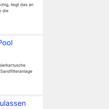
chig, liegt das an
e die
Pool
pierkartusche
 Sandfilteranlage
zulassen