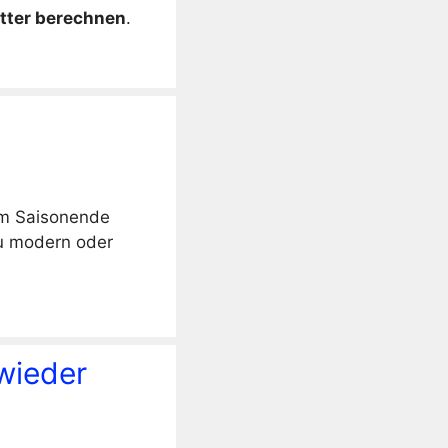
tter berechnen
.
im Saisonende
zu modern oder
wieder