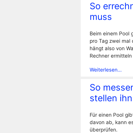
So errechn
muss
Beim einem Pool g
pro Tag zwei mal d
hängt also von W
Rechner ermitteln 
Weiterlesen…
So messen
stellen ihn
Für einen Pool gi
davon ab, kann e
überprüfen.