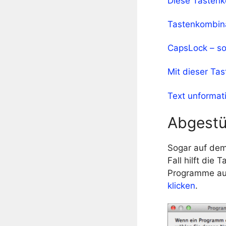
Diese Tastenk
Tastenkombina
CapsLock – so 
Mit dieser Ta
Text unformat
Abgestü
Sogar auf dem
Fall hilft die
Programme auf
klicken
.