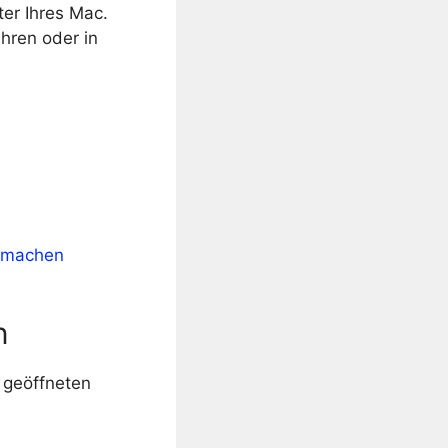
er Ihres Mac.
hren oder in
g machen
n
 geöffneten