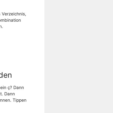
 Verzeichnis,
ombination
n.
nden
 ein ç? Dann
kt. Dann
önnen. Tippen