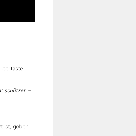
Leertaste.
nt schützen –
 ist, geben