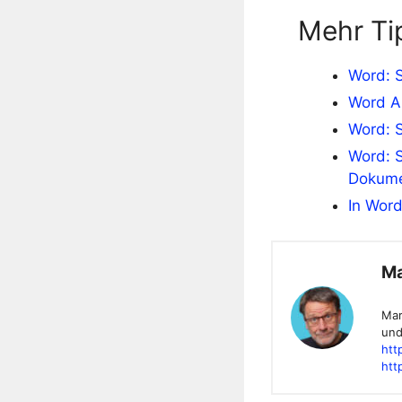
Mehr Ti
Word: S
Word A
Word: 
Word: 
Dokume
In Word
Ma
Mar
und
htt
htt