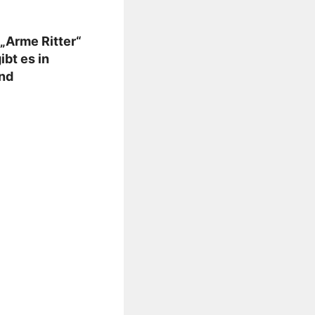
„Arme Ritter“
bt es in
und