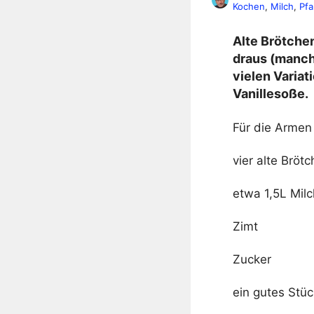
Kochen
, 
Milch
, 
Pf
Alte Brötche
draus (manche
vielen Variat
Vanillesoße.
Für die Armen 
vier alte Bröt
etwa 1,5L Milc
Zimt
Zucker
ein gutes Stü