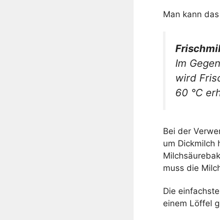
Man kann das R
Frischmi
Im Gegen
wird Fris
60 °C erh
Bei der Verwen
um Dickmilch h
Milchsäurebak
muss die Milc
Die einfachste
einem Löffel g