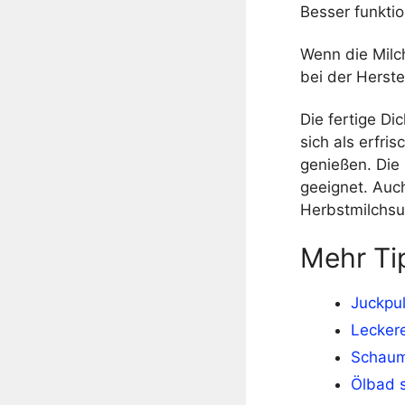
Besser funkti
Wenn die Milch
bei der Herste
Die fertige Di
sich als erfri
genießen. Die 
geeignet. Auch
Herbstmilchsu
Mehr Ti
Juckpul
Lecker
Schaum
Ölbad 