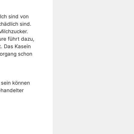
lch sind von
hädlich sind.
Milchzucker.
re führt dazu,
t. Das Kasein
 Vorgang schon
 sein können
ehandelter