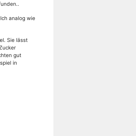
funden.
.
ilch analog wie
l. Sie lässt
 Zucker
chten gut
piel in