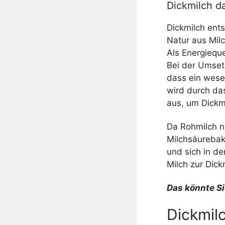
Dickmilch d
Dickmilch ents
Natur aus Mil
Als Energieque
Bei der Umsetz
dass ein wesen
wird durch das
aus, um Dickmi
Da Rohmilch ni
Milchsäurebak
und sich in d
Milch zur Dickm
Das könnte Si
Dickmil