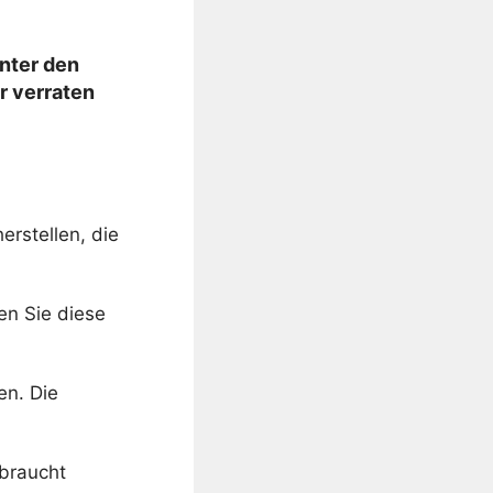
unter den
r verraten
erstellen, die
en Sie diese
en. Die
rbraucht