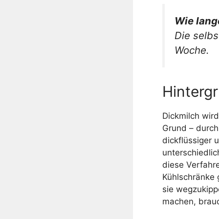
Wie lang
Die selbs
Woche.
Hintergr
Dickmilch wir
Grund – durch 
dickflüssiger 
unterschiedli
diese Verfahr
Kühlschränke g
sie wegzukipp
machen, brauch