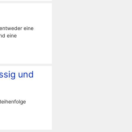
 entweder eine
nd eine
Essig und
Reihenfolge