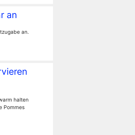
r an
ttzugabe an.
rvieren
 warm halten
die Pommes