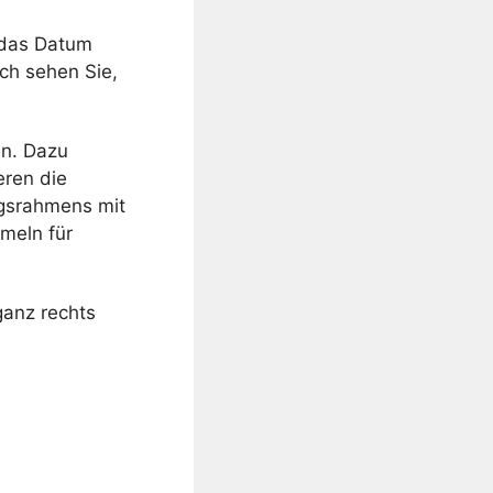
t das Datum
ch sehen Sie,
en. Dazu
eren die
ngsrahmens mit
meln für
anz rechts