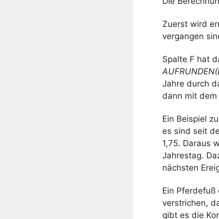
Die Berechnung
Zuerst wird er
vergangen sind
Spalte F hat d
AUFRUNDEN(E
Jahre durch da
dann mit dem I
Ein Beispiel z
es sind seit d
1,75. Daraus 
Jahrestag. Da
nächsten Erei
Ein Pferdefuß 
verstrichen, d
gibt es die Kor