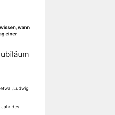
 wissen, wann
ag einer
Jubiläum
e etwa „Ludwig
d Jahr des