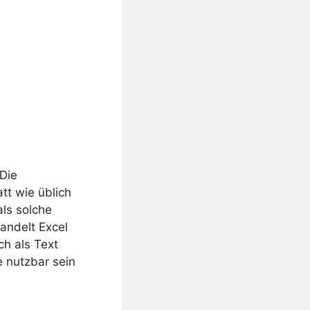
 Die
tt wie üblich
als solche
andelt Excel
ch als Text
e nutzbar sein