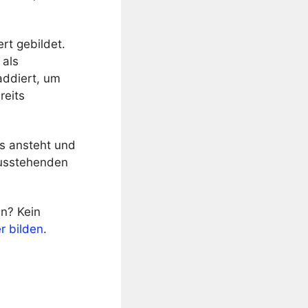
rt gebildet.
 als
addiert, um
reits
es ansteht und
ausstehenden
n? Kein
r bilden
.