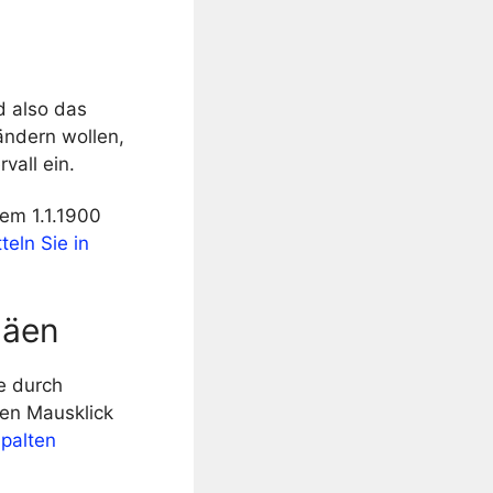
d also das
ändern wollen,
vall ein.
em 1.1.1900
teln Sie in
läen
ie durch
ten Mausklick
palten