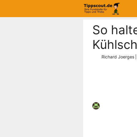
Zum
Inhalt
springen
So halt
Kühlsch
Richard Joerges
|