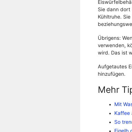
Eiswürfelbehä
Sie dann dort
Kühltruhe. Sie
beziehungswe
Übrigens: Wen
verwenden, kön
wird. Das ist 
Aufgetautes Ei
hinzufügen.
Mehr Ti
Mit Was
Kaffee 
So tren
Eigelb 