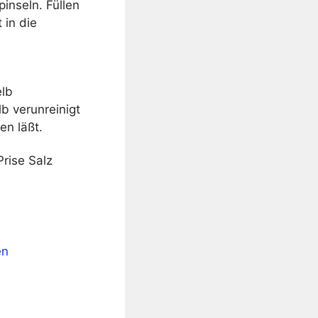
inseln. Füllen
 in die
elb
b verunreinigt
en läßt.
Prise Salz
en