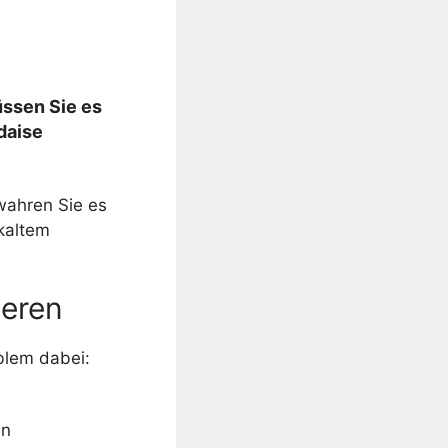
üssen Sie es
daise
wahren Sie es
kaltem
ieren
blem dabei:
en